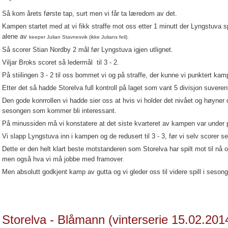
Så kom årets første tap, surt men vi får ta læredom av det.
Kampen startet med at vi fikk straffe mot oss etter 1 minutt der Lyngstuva spille
alene av
keeper Julian Stavnesvik (ikke Julians feil).
Så scorer Stian Nordby 2 mål før Lyngstuva igjen utlignet.
Viljar Broks scoret så ledermål til 3 - 2.
På stiilingen 3 - 2 til oss bommet vi og på straffe, der kunne vi punktert kam
Etter det så hadde Storelva full kontroll på laget som vant 5 divisjon suverent
Den gode konrrollen vi hadde sier oss at hvis vi holder det nivået og høyner 
sesongen som kommer bli interessant.
På minussiden må vi konstatere at det siste kvarteret av kampen var under pa
Vi slapp Lyngstuva inn i kampen og de redusert til 3 - 3, før vi selv scorer 
Dette er den helt klart beste motstanderen som Storelva har spilt mot til nå
men også hva vi må jobbe med framover.
Men absolutt godkjent kamp av gutta og vi gleder oss til videre spill i seson
Storelva - Blåmann (vinterserie 15.02.201