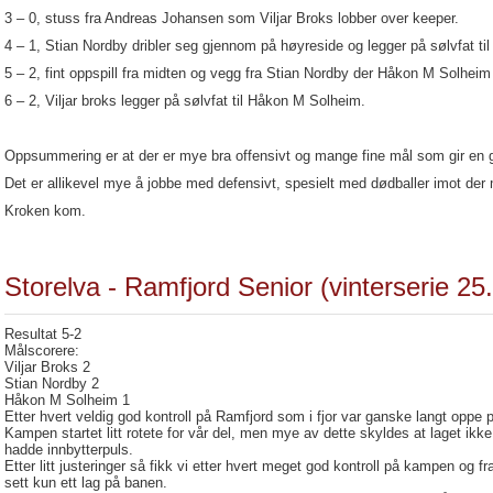
3 – 0, stuss fra Andreas Johansen som Viljar Broks lobber over keeper.
4 – 1, Stian Nordby dribler seg gjennom på høyreside og legger på sølvfat til
5 – 2, fint oppspill fra midten og vegg fra Stian Nordby der Håkon M Solheim
6 – 2, Viljar broks legger på sølvfat til Håkon M Solheim.
Oppsummering er at der er mye bra offensivt og mange fine mål som gir en gr
Det er allikevel mye å jobbe med defensivt, spesielt med dødballer imot der 
Kroken kom.
Storelva - Ramfjord Senior (vinterserie 25
Resultat 5-2
Målscorere:
Viljar Broks 2
Stian Nordby 2
Håkon M Solheim 1
Etter hvert veldig god kontroll på Ramfjord som i fjor var ganske langt oppe på
Kampen startet litt rotete for vår del, men mye av dette skyldes at laget ikke
hadde innbytterpuls.
Etter litt justeringer så fikk vi etter hvert meget god kontroll på kampen og f
sett kun ett lag på banen.