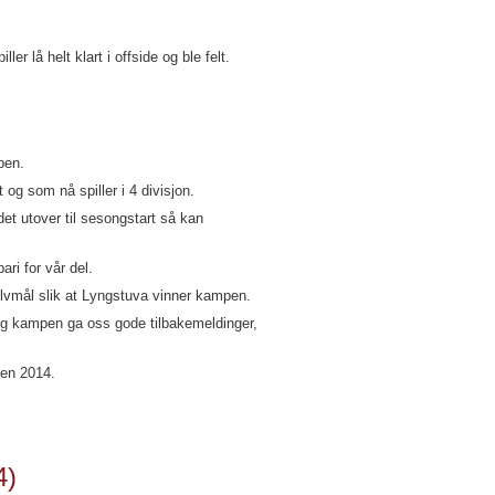
r lå helt klart i offside og ble felt.
pen.
 og som nå spiller i 4 divisjon.
det utover til sesongstart så kan
ri for vår del.
selvmål slik at Lyngstuva vinner kampen.
 og kampen ga oss gode tilbakemeldinger,
gen 2014.
4)