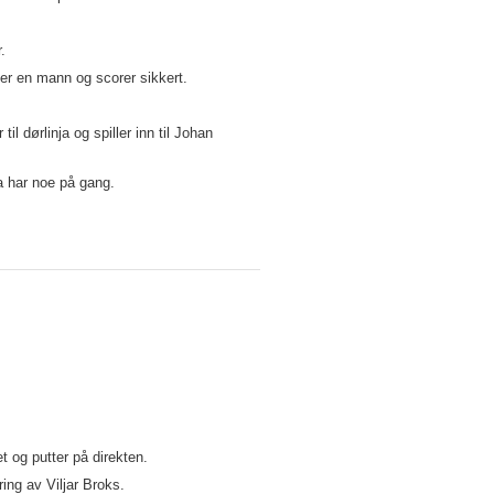
.
ler en mann og scorer sikkert.
 dørlinja og spiller inn til Johan
va har noe på gang.
 og putter på direkten.
ring av Viljar Broks.