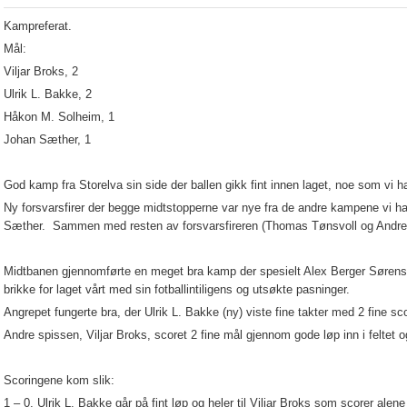
Kampreferat.
Mål:
Viljar Broks, 2
Ulrik L. Bakke, 2
Håkon M. Solheim, 1
Johan Sæther, 1
God kamp fra Storelva sin side der ballen gikk fint innen laget, noe som v
Ny forsvarsfirer der begge midtstopperne var nye fra de andre kampene vi h
Sæther. Sammen med resten av forsvarsfireren (Thomas Tønsvoll og Andre 
Midtbanen gjennomførte en meget bra kamp der spesielt Alex Berger Sørensen
brikke for laget vårt med sin fotballintiligens og utsøkte pasninger.
Angrepet fungerte bra, der Ulrik L. Bakke (ny) viste fine takter med 2 fine sco
Andre spissen, Viljar Broks, scoret 2 fine mål gjennom gode løp inn i feltet o
Scoringene kom slik:
1 – 0, Ulrik L. Bakke går på fint løp og heler til Viljar Broks som scorer alen