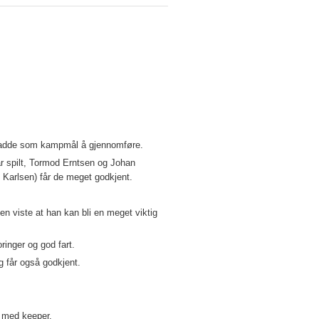
i hadde som kampmål å gjennomføre.
ar spilt, Tormod Erntsen og Johan
Karlsen) får de meget godkjent.
 viste at han kan bli en meget viktig
ringer og god fart.
g får også godkjent.
e med keeper.