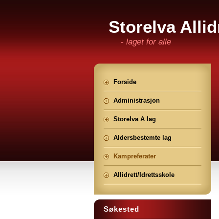
Storelva Allid
- laget for alle
Forside
Administrasjon
Storelva A lag
Aldersbestemte lag
Kampreferater
Allidrett/Idrettsskole
Søkested