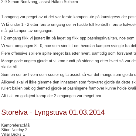
2-9 Simon Nordvang, assist Håkon Solheim
1 omgang var preget av at det var første kampen ute på kunstgress der pasni
Vi lå under 1 - 2 etter første omgang der vi hadde full kontroll i første halvd
mål på tampen av omgangen.
I 2 omgang fikk vi justert litt på laget og fikk opp pasningskvaliten, noe som
Vi vant omgangen 8 - 0, noe som sier litt om hvordan kampen svingte fra det
Flere offensive spillere spilte meget bra etter hvert, samtidig som forsvaret te
Mange gode angrep gjorde at vi kom rundt på sidene og etter hvert så var de
skulle bli.
Som en ser av hvem som scorer og la assist så var det mange som gjorde s
Alikevel skal vi ikke glemme den innsatsen som forsvaret gjorde da dette skap
rullert ballen bak og dermed gjorde at pasningene framover kunne holde kvali
Alt i alt en godkjent kamp der 2 omgangen var meget bra.
Storelva - Lyngstuva 01.03.2014
Kampreferat:Mål:
Stian Nordby 2
Viljar Broks 1