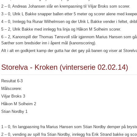
2 – 0, Andreas Johansen slår en krempasning til Viljar Broks som scorer.
3 – 0, Ulrik L Bakke snapper ballen etter 5 meter og scorer alene med keeper
4 – 0, Innlegg fra Runar Wilhelmsen og der Ulrik L Bakke vender i feltet, drib
5 – 2, Ulrik Bakke med innlegg fra linja og Håkon M Solheim scorer.
6 – 2, Kanonspill der Thomas Tønsvoll slår igjennom Marius Hansen som går til
Sæther som bredsider inn i åpent mål (kanonscoring).
Alt i alt en godkjent kamp der gutta har det gøy på banen og viser at Storel
Storelva - Kroken (vinterserie 02.02.14)
Resultat 6-3
Målscorere:
Viljar Broks 3
Håkon M Solheim 2
Stian Nordby 1
1 – 0, fin langpasning fra Marius Hansen som Stian Nordby demper på brystet
2 – 0, vending av spill fra Stian Nordby, innlegg fra Erik Strand bakke og sco