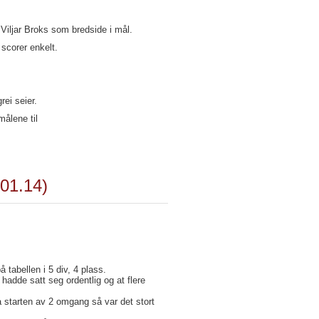
 Viljar Broks som bredside i mål.
 scorer enkelt.
ei seier.
målene til
.01.14)
 tabellen i 5 div, 4 plass.
 hadde satt seg ordentlig og at flere
ra starten av 2 omgang så var det stort