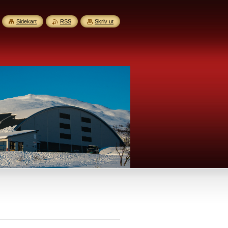
Sidekart
RSS
Skriv ut