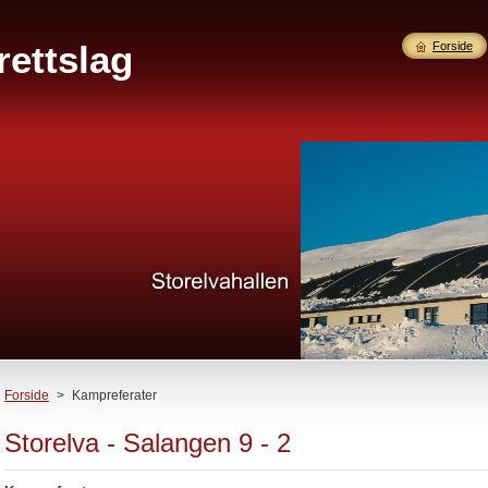
rettslag
Forside
Forside
>
Kampreferater
Storelva - Salangen 9 - 2