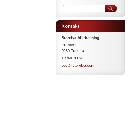
Kontakt
Storelva Allidrettslag
PB 4097
9280 Tromsø
Tlf.94036690
post@sto
relva.co
m