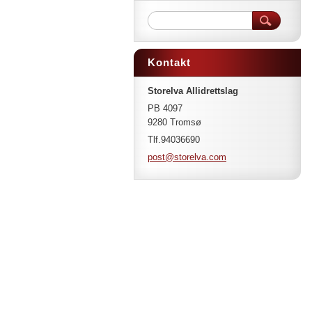
Kontakt
Storelva Allidrettslag
PB 4097
9280 Tromsø
Tlf.94036690
post@sto
relva.co
m