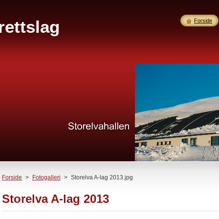
rettslag
Forside
Forside
>
Fotogalleri
>
Storelva A-lag 2013.jpg
Storelva A-lag 2013