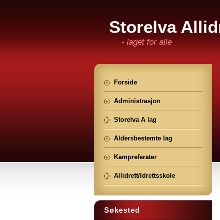
Storelva Allid
- laget for alle
Forside
Administrasjon
Storelva A lag
Aldersbestemte lag
Kampreferater
Allidrett/Idrettsskole
Søkested