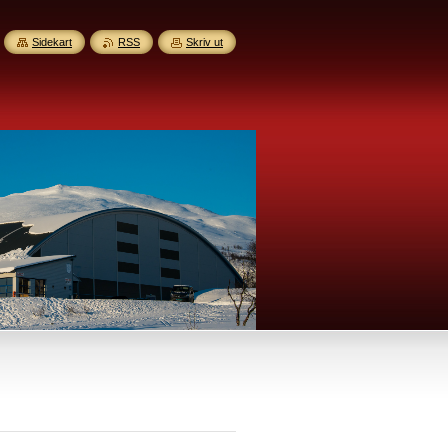
Sidekart
RSS
Skriv ut